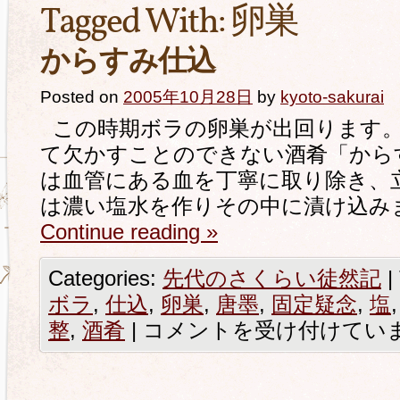
Tagged With:
卵巣
からすみ仕込
Posted on
2005年10月28日
by
kyoto-sakurai
この時期ボラの卵巣が出回ります。
て欠かすことのできない酒肴「から
は血管にある血を丁寧に取り除き、
は濃い塩水を作りその中に漬け込みま
Continue reading
»
Categories:
先代のさくらい徒然記
|
ボラ
,
仕込
,
卵巣
,
唐墨
,
固定疑念
,
塩
整
,
酒肴
|
コメントを受け付けてい