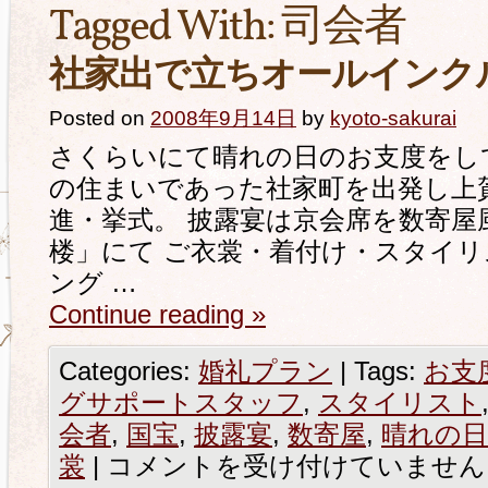
Tagged With:
司会者
社家出で立ちオールインク
Posted on
2008年9月14日
by
kyoto-sakurai
さくらいにて晴れの日のお支度をし
の住まいであった社家町を出発し上
進・挙式。 披露宴は京会席を数寄屋
楼」にて ご衣裳・着付け・スタイ
ング …
Continue reading
»
Categories:
婚礼プラン
|
Tags:
お支
グサポートスタッフ
,
スタイリスト
会者
,
国宝
,
披露宴
,
数寄屋
,
晴れの日
裳
|
コメントを受け付けていません