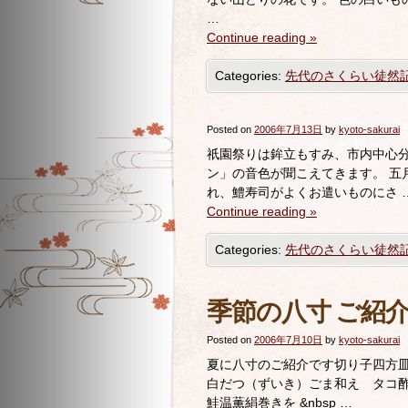
…
Continue reading
»
Categories:
先代のさくらい徒然
Posted on
2006年7月13日
by
kyoto-sakurai
祇園祭りは鉾立もすみ、市内中心
ン」の音色が聞こえてきます。 五
れ、鱧寿司がよくお遣いものにさ 
Continue reading
»
Categories:
先代のさくらい徒然
季節の八寸 ご紹
Posted on
2006年7月10日
by
kyoto-sakurai
夏に八寸のご紹介です切り子四方
白だつ（ずいき）ごま和え タコ
鮭温薫絹巻きを &nbsp …