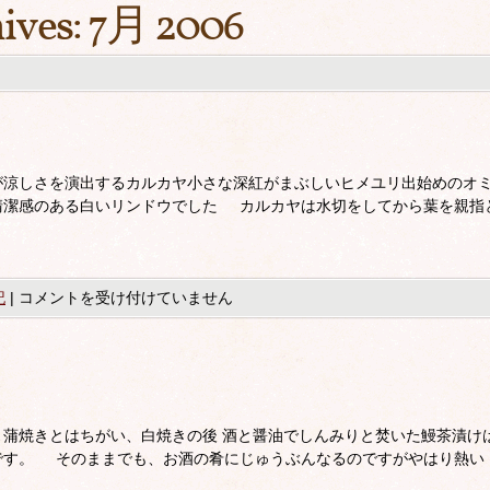
ives:
7月 2006
が涼しさを演出するカルカヤ小さな深紅がまぶしいヒメユリ出始めのオ
清潔感のある白いリンドウでした カルカヤは水切をしてから葉を親指
記
|
コメントを受け付けていません
蒲焼きとはちがい、白焼きの後 酒と醤油でしんみりと焚いた鰻茶漬け
です。 そのままでも、お酒の肴にじゅうぶんなるのですがやはり熱い