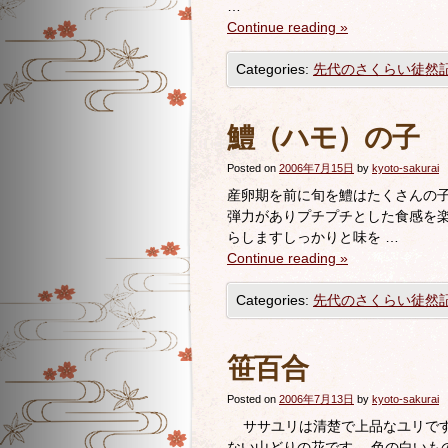
…
Continue reading
»
Categories:
先代のさくらい徒然
鱧（ハモ）の子
Posted on
2006年7月15日
by
kyoto-sakurai
産卵期を前に旬を鱧はたくさんの子
弾力がありプチプチとした食感を楽
らしますしっかりと味を …
Continue reading
»
Categories:
先代のさくらい徒然
笹百合
Posted on
2006年7月13日
by
kyoto-sakurai
ササユリは清楚で上品なユリです
ない山どりの花です。 色の白いも