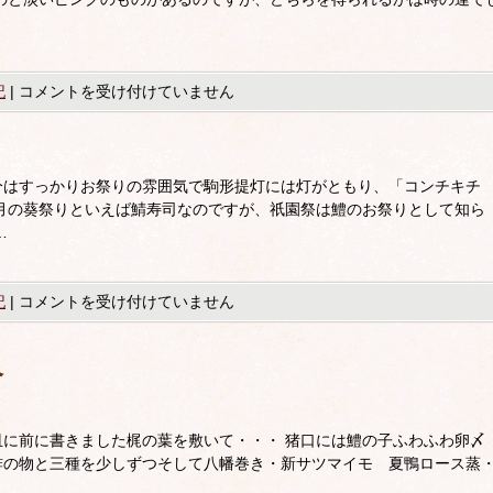
記
|
コメントを受け付けていません
分はすっかりお祭りの雰囲気で駒形提灯には灯がともり、「コンチキチ
月の葵祭りといえば鯖寿司なのですが、祇園祭は鱧のお祭りとして知ら
…
記
|
コメントを受け付けていません
介
皿に前に書きました梶の葉を敷いて・・・ 猪口には鱧の子ふわふわ卵
酢の物と三種を少しずつそして八幡巻き・新サツマイモ 夏鴨ロース蒸