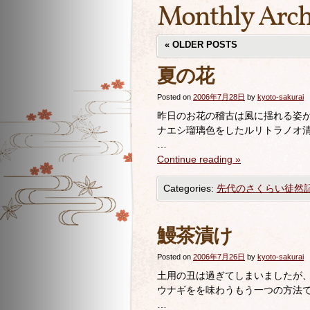
Monthly Arch
«
OLDER POSTS
夏の花
Posted on
2006年7月28日
by
kyoto-sakurai
昨日のお花の稽古は風に揺れる姿
ナエシ瑠璃色をしたルリトラノオ
…
Continue reading
»
Categories:
先代のさくらい徒然
鰻茶漬け
Posted on
2006年7月26日
by
kyoto-sakurai
土用の丑は過ぎてしまいましたが、
ウナギをを味わうもう一つの方法
…