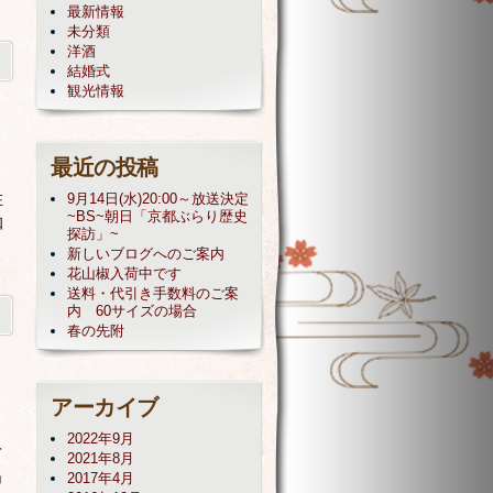
最新情報
未分類
洋酒
結婚式
観光情報
最近の投稿
在
9月14日(水)20:00～放送決定
~BS~朝日「京都ぶらり歴史
知
探訪」~
新しいブログへのご案内
花山椒入荷中です
送料・代引き手数料のご案
内 60サイズの場合
春の先附
アーカイブ
2022年9月
て
2021年8月
」
2017年4月