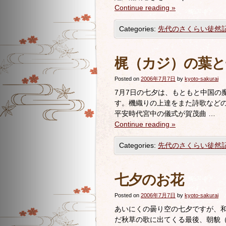
Continue reading
»
Categories:
先代のさくらい徒然
梶（カジ）の葉と
Posted on
2006年7月7日
by
kyoto-sakurai
7月7日の七夕は、もともと中国の
す。機織りの上達をまた詩歌などの
平安時代宮中の儀式が賀茂曲 …
Continue reading
»
Categories:
先代のさくらい徒然
七夕のお花
Posted on
2006年7月7日
by
kyoto-sakurai
あいにくの曇り空の七夕ですが、和
だ秋草の歌に出てくる最後、朝貌（