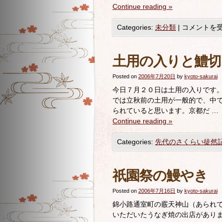
Continue reading
»
Categories:
未分類
|
コメントを
土用の入りと鱧切
Posted on
2006年7月20日
by
kyoto-sakurai
今日７月２０日は土用の入りです
では立秋前の土用が一般的で、中
られていると思います。京都だ …
Continue reading
»
Categories:
先代のさくらい徒然
祇園祭の鰻やき
Posted on
2006年7月16日
by
kyoto-sakurai
錦小路通室町の霰天神山（あられ
いただいたうなぎ焼の出店があり