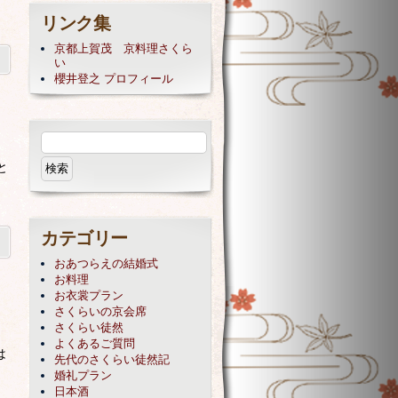
リンク集
京都上賀茂 京料理さくら
い
櫻井登之 プロフィール
ミ
と
カテゴリー
おあつらえの結婚式
お料理
お衣裳プラン
さくらいの京会席
さくらい徒然
よくあるご質問
は
先代のさくらい徒然記
婚礼プラン
日本酒